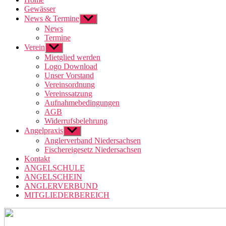
Gewässer
News & Termine
Untermenü
anzeigen
News
Termine
Verein
Untermenü
anzeigen
Mietglied werden
Logo Download
Unser Vorstand
Vereinsordnung
Vereinssatzung
Aufnahmebedingungen
AGB
Widerrufsbelehrung
Angelpraxis
Untermenü
anzeigen
Anglerverband Niedersachsen
Fischereigesetz Niedersachsen
Kontakt
ANGELSCHULE
ANGELSCHEIN
ANGLERVERBUND
MITGLIEDERBEREICH