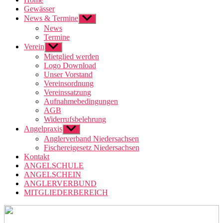
Gewässer
News & Termine
Untermenü
anzeigen
News
Termine
Verein
Untermenü
anzeigen
Mietglied werden
Logo Download
Unser Vorstand
Vereinsordnung
Vereinssatzung
Aufnahmebedingungen
AGB
Widerrufsbelehrung
Angelpraxis
Untermenü
anzeigen
Anglerverband Niedersachsen
Fischereigesetz Niedersachsen
Kontakt
ANGELSCHULE
ANGELSCHEIN
ANGLERVERBUND
MITGLIEDERBEREICH